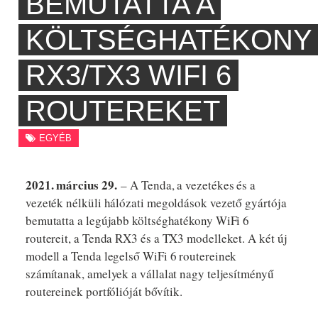
BEMUTATTA A
KÖLTSÉGHATÉKONY
RX3/TX3 WIFI 6
ROUTEREKET
EGYÉB
2021. március 29.
– A Tenda, a vezetékes és a
vezeték nélküli hálózati megoldások vezető gyártója
bemutatta a legújabb költséghatékony WiFi 6
routereit, a Tenda RX3 és a TX3 modelleket. A két új
modell a Tenda legelső WiFi 6 routereinek
számítanak, amelyek a vállalat nagy teljesítményű
routereinek portfólióját bővítik.