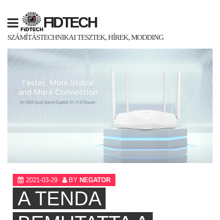
Skip
to
FIDTECH
content
SZÁMÍTÁSTECHNIKAI TESZTEK, HÍREK, MODDING
2021-03-29
BY
NEGATOR
A TENDA