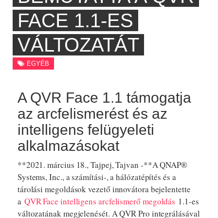
FACE 1.1-ES
VÁLTOZATÁT
EGYÉB
A QVR Face 1.1 támogatja
az arcfelismerést és az
intelligens felügyeleti
alkalmazásokat
**2021. március 18., Tajpej, Tajvan -**A QNAP®
Systems, Inc., a számítási-, a hálózatépítés és a
tárolási megoldások vezető innovátora bejelentette
a
QVR Face intelligens arcfelismerő megoldás
1.1-es
változatának megjelenését. A QVR Pro integrálásával