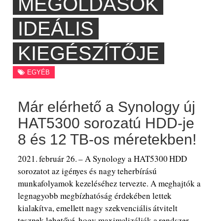
MEGOLDÁSOK
IDEÁLIS
KIEGÉSZÍTŐJE
EGYÉB
Már elérhető a Synology új
HAT5300 sorozatú HDD-je
8 és 12 TB-os méretekben!
2021. február 26. – A Synology a HAT5300 HDD
sorozatot az igényes és nagy teherbírású
munkafolyamok kezeléséhez tervezte. A meghajtók a
legnagyobb megbízhatóság érdekében lettek
kialakítva, emellett nagy szekvenciális átvitelt
tesznek lehetővé, hogy maximalizálják a rendszer