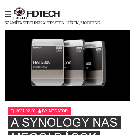
Skip
to
FIDTECH
content
SZÁMÍTÁSTECHNIKAI TESZTEK, HÍREK, MODDING
2021-02-26
BY
NEGATOR
A SYNOLOGY NAS