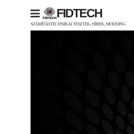
Skip
FIDTECH
to
content
SZÁMÍTÁSTECHNIKAI TESZTEK, HÍREK, MODDING