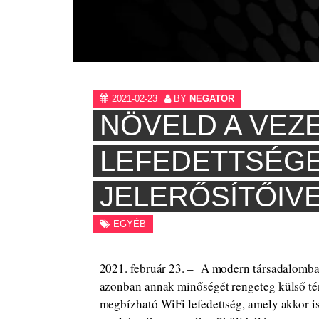
2021-02-23
BY
NEGATOR
NÖVELD A VEZ
LEFEDETTSÉGET
JELERŐSÍTŐIV
EGYÉB
2021. február 23. – A modern társadalomban
azonban annak minőségét rengeteg külső té
megbízható WiFi lefedettség, amely akkor i