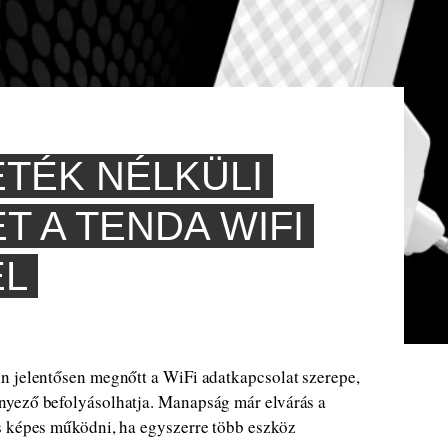
ETÉK NÉLKÜLI
 A TENDA WIFI
EL
 jelentősen megnőtt a WiFi adatkapcsolat szerepe,
nyező befolyásolhatja. Manapság már elvárás a
s képes működni, ha egyszerre több eszköz