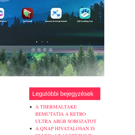
Legutóbbi bejegyzések
A THERMALTAKE
BEMUTATJA A RETRO
ULTRA ARGB SOROZATOT
A QNAP HIVATALOSAN IS