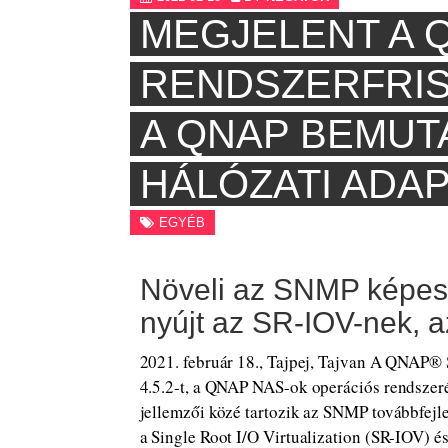
MEGJELENT A Q
RENDSZERFRIS
A QNAP BEMUTA
HÁLÓZATI ADA
EGYÉB
Növeli az SNMP képes
nyújt az SR-IOV-nek, a
2021. február 18., Tajpej, Tajvan A QNAP® 
4.5.2-t, a QNAP NAS-ok operációs rendszeré
jellemzői közé tartozik az SNMP továbbfejle
a Single Root I/O Virtualization (SR-IOV) 