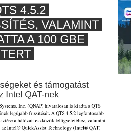
TS 4.5.2
SÍTÉS, VALAMINT
TTA A 100 GBE
PTERT
ségeket és támogatást
z Intel QAT-nek
Systems, Inc. (QNAP) hivatalosan is kiadta a QTS
nek legújabb frissítését. A QTS 4.5.2 legfontosabb
sztése a hálózati eszközök felügyeletéhez, valamint
és az Intel® QuickAssist Technology (Intel® QAT)