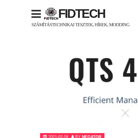
Skip
FIDTECH
to
content
SZÁMÍTÁSTECHNIKAI TESZTEK, HÍREK, MODDING
2021-02-18
BY
NEGATOR