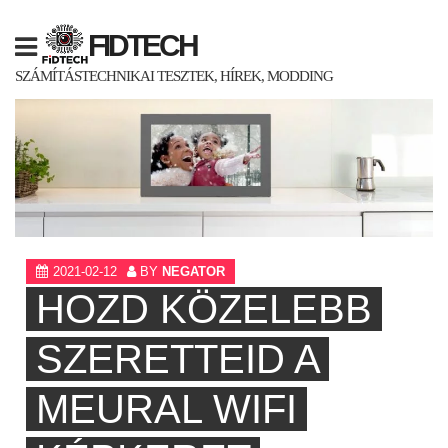
Skip
to
FIDTECH
content
SZÁMÍTÁSTECHNIKAI TESZTEK, HÍREK, MODDING
2021-02-12
BY
NEGATOR
HOZD KÖZELEBB
SZERETTEID A
MEURAL WIFI