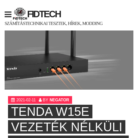
Skip
to
FIDTECH
content
SZÁMÍTÁSTECHNIKAI TESZTEK, HÍREK, MODDING
2021-02-11
BY
NEGATOR
TENDA W15E
VEZETÉK NÉLKÜLI