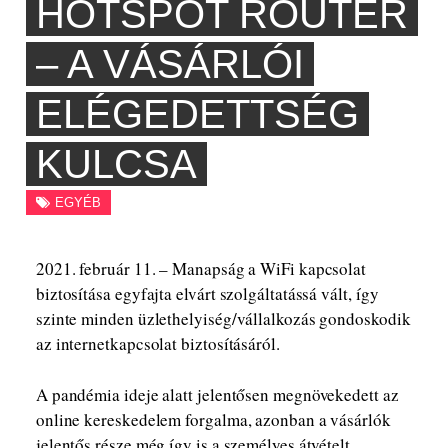
HOTSPOT ROUTER
– A VÁSÁRLÓI
ELÉGEDETTSÉG
KULCSA
EGYÉB
2021. február 11. – Manapság a WiFi kapcsolat
biztosítása egyfajta elvárt szolgáltatássá vált, így
szinte minden üzlethelyiség/vállalkozás gondoskodik
az internetkapcsolat biztosításáról.
A pandémia ideje alatt jelentősen megnövekedett az
online kereskedelem forgalma, azonban a vásárlók
jelentős része még így is a személyes átvételt