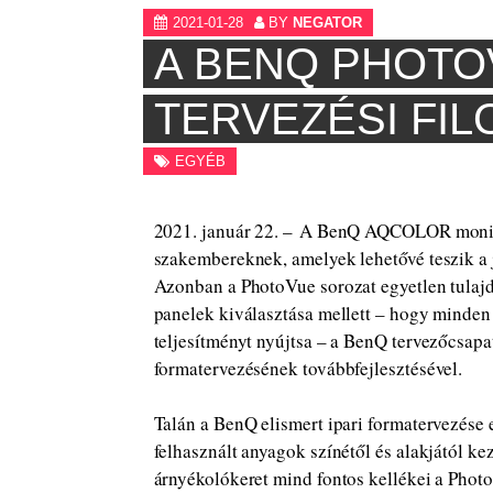
2021-01-28
BY
NEGATOR
A BENQ PHOTO
TERVEZÉSI FIL
EGYÉB
2021. január 22. – A BenQ AQCOLOR monito
szakembereknek, amelyek lehetővé teszik a 
Azonban a PhotoVue sorozat egyetlen tulaj
panelek kiválasztása mellett – hogy minden
teljesítményt nyújtsa – a BenQ tervezőcsapat
formatervezésének továbbfejlesztésével.
Talán a BenQ elismert ipari formatervezése 
felhasznált anyagok színétől és alakjától ke
árnyékolókeret mind fontos kellékei a Phot