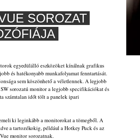
VUE SOROZAT
OZÓFIÁJA
rok egyedülálló eszközöket kínálnak grafikus
jobb és hatékonyabb munkafolyamat fenntartását.
donsága sem köszönhető a véletlennek. A legjobb
 SW sorozatú monitor a legjobb specifikációkat és
a számtalan időt tölt a panelek ipari
emeli ki leginkább a monitorokat a tömegből. A
zdve a tartozékokig, például a Hotkey Puck és az
oVue monitor sorozatnak.