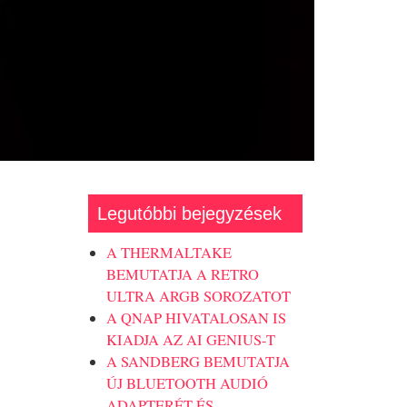
Legutóbbi bejegyzések
A THERMALTAKE
BEMUTATJA A RETRO
ULTRA ARGB SOROZATOT
A QNAP HIVATALOSAN IS
KIADJA AZ AI GENIUS-T
A SANDBERG BEMUTATJA
ÚJ BLUETOOTH AUDIÓ
ADAPTERÉT ÉS