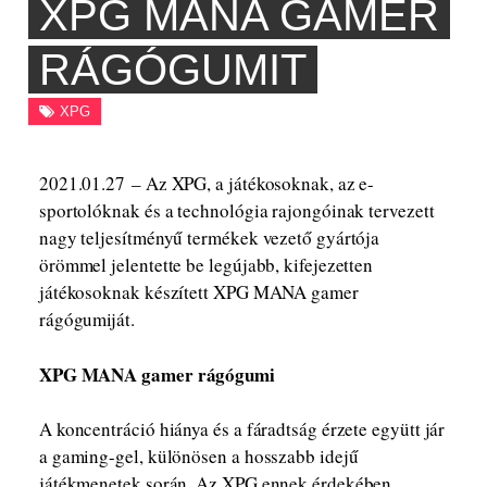
XPG MANA GAMER
RÁGÓGUMIT
XPG
2021.01.27 – Az XPG, a játékosoknak, az e-
sportolóknak és a technológia rajongóinak tervezett
nagy teljesítményű termékek vezető gyártója
örömmel jelentette be legújabb, kifejezetten
játékosoknak készített XPG MANA gamer
rágógumiját.
XPG MANA gamer rágógumi
A koncentráció hiánya és a fáradtság érzete együtt jár
a gaming-gel, különösen a hosszabb idejű
játékmenetek során. Az XPG ennek érdekében