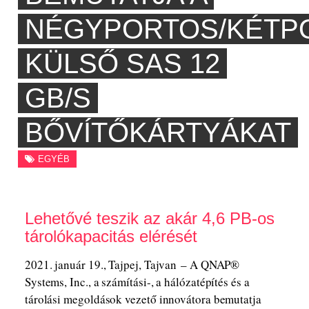
NÉGYPORTOS/KÉTP
KÜLSŐ SAS 12
GB/S
BŐVÍTŐKÁRTYÁKAT
EGYÉB
Lehetővé teszik az akár 4,6 PB-os
tárolókapacitás elérését
2021. január 19., Tajpej, Tajvan – A QNAP®
Systems, Inc., a számítási-, a hálózatépítés és a
tárolási megoldások vezető innovátora bemutatja