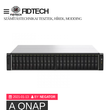
Skip
to
FIDTECH
content
SZÁMÍTÁSTECHNIKAI TESZTEK, HÍREK, MODDING
2021-01-13
BY
NEGATOR
A QNAP