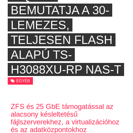
BEMUTATJA A 30-
LEMEZES,
TELJESEN FLASH
ALAPÚ TS-
H3088XU-RP NAS-T
EGYÉB
ZFS és 25 GbE támogatással az
alacsony késleltetésű
fájlszerverekhez, a virtualizációhoz
és az adatközpontokhoz