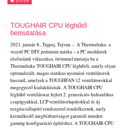
EGYÉB
TOUGHAIR CPU léghűtő
bemutatása
2021. január 8., Tajpej, Tajvan – A Thermaltake, a
vezető PC DIY prémium márka – a PC modderek
elsőszámú választása, örömmel mutatja be a
Thermaltake TOUGHAIR CPU léghűtőt, amely olyan
optimalizált, magas statikus nyomású ventilátorok
használ, amelyek a TOUGHFAN 12 ventilátorokkal
megegyező kialakításúak. A TOUGHAIR CPU
léghűtő ventilátorai fejlett 2. generációs hidraulikus
csapágyakkal, LCP ventilátorlapátokkal és új
rezgéscsillapító rendszerrel rendelkeznek, mely
kiemelkedő megbízhatóságot garantál minden
gaming konfiguráció építéshez. A TOUGHAIR CPU