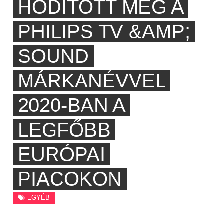
HÓDÍTOTT MEG A
PHILIPS TV &AMP;
SOUND
MÁRKANÉVVEL
2020-BAN A
LEGFŐBB
EURÓPAI
PIACOKON
EGYÉB