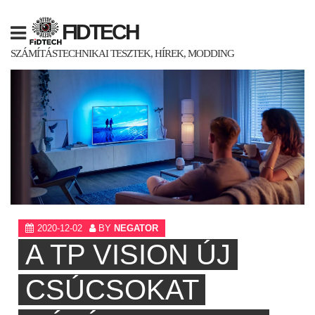
Skip
to
FIDTECH
content
SZÁMÍTÁSTECHNIKAI TESZTEK, HÍREK, MODDING
2020-12-02
BY
NEGATOR
A TP VISION ÚJ
CSÚCSOKAT