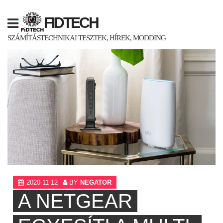
Skip
to
FIDTECH
content
SZÁMÍTÁSTECHNIKAI TESZTEK, HÍREK, MODDING
2020-11-12
BY
NEGATOR
A NETGEAR