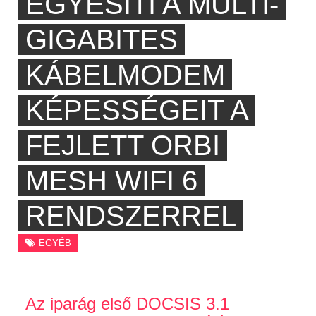
EGYESÍTI A MULTI-
GIGABITES
KÁBELMODEM
KÉPESSÉGEIT A
FEJLETT ORBI
MESH WIFI 6
RENDSZERREL
EGYÉB
Az iparág első DOCSIS 3.1