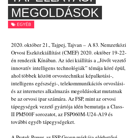
MEGOLDÁSOK
EGYÉB
2020. október 21., Tajpej, Tajvan – A 83. Nemzetközi
Orvosi Eszközkiállítást (CMEF) 2020. október 19-22-
én rendezik Kínában. Az idei kiállítás a „Jövőt vezető
innovatív intelligens technológiák” témája köré épül,
ahol többek között orvostechnikai képalkotási-,
intelligens egészségi-, telekommunikációs orvoslási-
és az internetes alkalmazás megoldásokat mutatnak
be az orvosi ipar számára. Az FSP, mint az orvosi
tápegységek vezető gyártója idén bemutatja a Class-
II PM500F sorozatot, az FSP060M-U24-A19 és
további egyéb tápegységeket.
A Protek Power, az FSP Group márkája elérhetővé