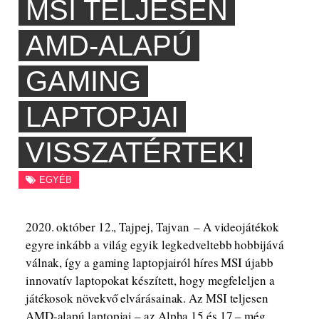
MSI TELJESEN
AMD-ALAPÚ
GAMING
LAPTOPJAI
VISSZATÉRTEK!
EGYÉB
2020. október 12., Tajpej, Tajvan – A videojátékok
egyre inkább a világ egyik legkedveltebb hobbijává
válnak, így a gaming laptopjairól híres MSI újabb
innovatív laptopokat készített, hogy megfeleljen a
játékosok növekvő elvárásainak. Az MSI teljesen
AMD-alapú laptopjai – az Alpha 15 és 17 – még