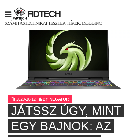
Skip
to
FIDTECH
content
SZÁMÍTÁSTECHNIKAI TESZTEK, HÍREK, MODDING
2020-10-12
BY
NEGATOR
JÁTSSZ ÚGY, MINT
EGY BAJNOK: AZ