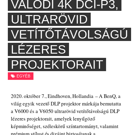
VALÓDI 4K DCI-P3,
ULTRARÖVID
VETÍTŐTÁVOLSÁGÚ
LÉZERES
PROJEKTORAIT
EGYÉB
2020. október 7., Eindhoven, Hollandia – A BenQ, a
világ egyik vezető DLP projektor márkája bemutatta
a V6000 és a V6050 ultrarövid vetítőtávolságú DLP
lézeres projektorait, amelyek lenyűgöző
képminőséget, széleskörű színtartományt, valamint
prémium stílust és dizájnt biztosítanak a