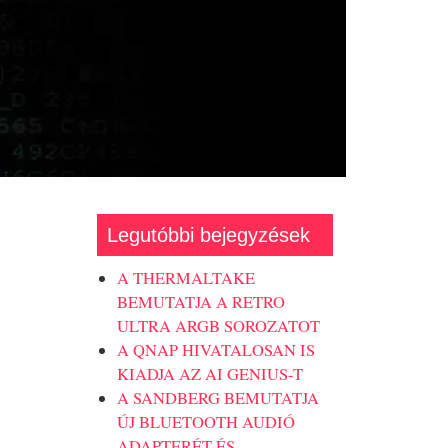
Legutóbbi bejegyzések
A THERMALTAKE
BEMUTATJA A RETRO
ULTRA ARGB SOROZATOT
A QNAP HIVATALOSAN IS
KIADJA AZ AI GENIUS-T
A SANDBERG BEMUTATJA
ÚJ BLUETOOTH AUDIÓ
ADAPTERÉT ÉS