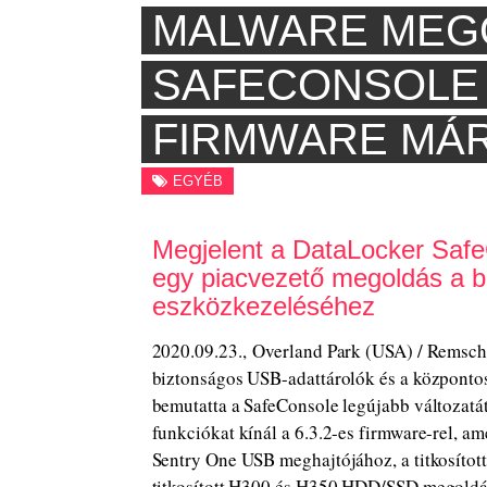
MALWARE MEGO
SAFECONSOLE 5.
FIRMWARE MÁ
EGYÉB
Megjelent a DataLocker Safe
egy piacvezető megoldás a 
eszközkezeléséhez
2020.09.23., Overland Park (USA) / Remsche
biztonságos USB-adattárolók és a központo
bemutatta a SafeConsole legújabb változatát,
funkciókat kínál a 6.3.2-es firmware-rel, am
Sentry One USB meghajtójához, a titkosíto
titkosított H300 és H350 HDD/SSD megoldá