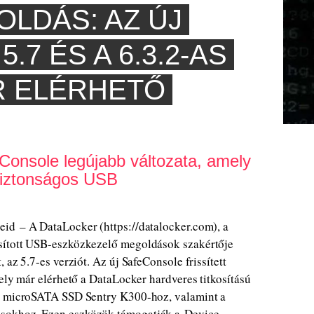
LDÁS: AZ ÚJ
7 ÉS A 6.3.2-AS
R ELÉRHETŐ
Console legújabb változata, amely
biztonságos USB
id – A DataLocker (https://datalocker.com), a
sított USB-eszközkezelő megoldások szakértője
 az 5.7-es verziót. Az új SafeConsole frissített
ely már elérhető a DataLocker hardveres titkosítású
tt microSATA SSD Sentry K300-hoz, valamint a
sokhoz. Ezen eszközök támogatják a Device