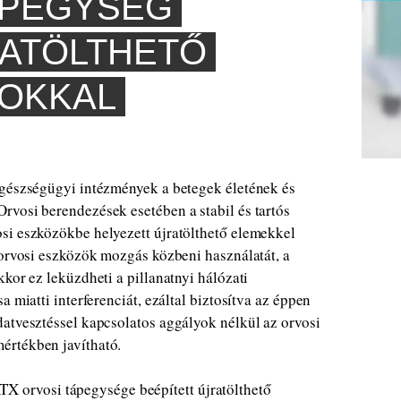
ÁPEGYSÉG
RATÖLTHETŐ
OKKAL
egészségügyi intézmények a betegek életének és
rvosi berendezések esetében a stabil és tartós
si eszközökbe helyezett újratölthető elemekkel
 orvosi eszközök mozgás közbeni használatát, a
kor ez leküzdheti a pillanatnyi hálózati
 miatti interferenciát, ezáltal biztosítva az éppen
atvesztéssel kapcsolatos aggályok nélkül az orvosi
értékben javítható.
X orvosi tápegysége beépített újratölthető