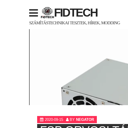
Skip
FIDTECH
to
content
SZÁMÍTÁSTECHNIKAI TESZTEK, HÍREK, MODDING
2020-09-15
BY
NEGATOR