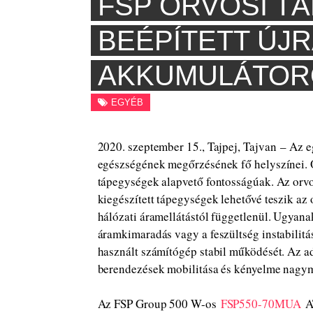
FSP ORVOSI T
BEÉPÍTETT ÚJ
AKKUMULÁTOR
EGYÉB
2020. szeptember 15., Tajpej, Tajvan – Az 
egészségének megőrzésének fő helyszínei. O
tápegységek alapvető fontosságúak. Az orvo
kiegészített tápegységek lehetővé teszik az
hálózati áramellátástól függetlenül. Ugyanak
áramkimaradás vagy a feszültség instabilitása
használt számítógép stabil működését. Az ad
berendezések mobilitása és kényelme nagym
Az FSP Group 500 W-os
FSP550-70MUA
AT