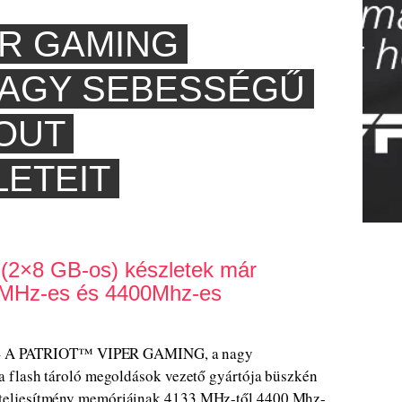
ER GAMING
NAGY SEBESSÉGŰ
KOUT
ETEIT
(2×8 GB-os) készletek már
6MHz-es és 4400Mhz-es
ia – A PATRIOT™ VIPER GAMING, a nagy
a flash tároló megoldások vezető gyártója büszkén
teljesítmény memóriáinak 4133 MHz-től 4400 Mhz-