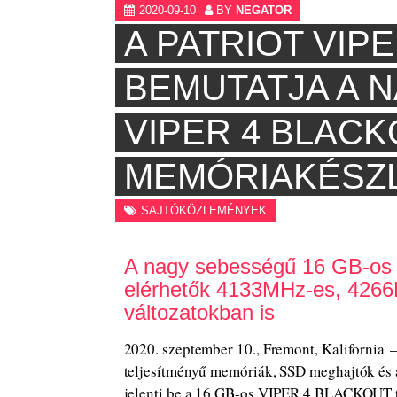
2020-09-10
BY
NEGATOR
A PATRIOT VIP
BEMUTATJA A 
VIPER 4 BLAC
MEMÓRIAKÉSZL
SAJTÓKÖZLEMÉNYEK
A nagy sebességű 16 GB-os 
elérhetők 4133MHz-es, 426
változatokban is
2020. szeptember 10., Fremont, Kaliforn
teljesítményű memóriák, SSD meghajtók és 
jelenti be a 16 GB-os VIPER 4 BLACKOUT 