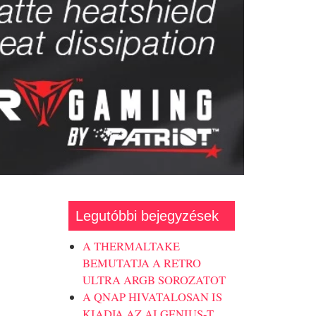
Legutóbbi bejegyzések
A THERMALTAKE
BEMUTATJA A RETRO
ULTRA ARGB SOROZATOT
A QNAP HIVATALOSAN IS
KIADJA AZ AI GENIUS-T