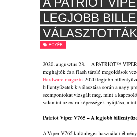
A PATRIOT VIPE
LEGJOBB BILL
VÁLASZTOTTÁ
EGYÉB
2020. augusztus 28. – A PATRIOT™ VIPER
meghajtók és a flash tároló megoldások vez
Hardware magazin
2020 legjobb billentyűze
billentyűzetek kiválasztása során a nagy pr
szempontokat vizsgált meg, mint a kapcsoló
valamint az extra képességek nyújtása, min
Patriot Viper V765 – A legjobb billentyűze
A Viper V765 különleges használati élményt