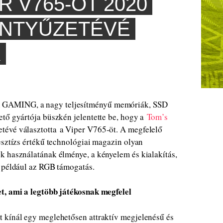
R V765-ÖT 2020
ENTYŰZETÉVÉ
K
 GAMING, a nagy teljesítményű memóriák, SSD
ető gyártója büszkén jelentette be, hogy a
Tom’s
tévé választotta a Viper V765-öt. A megfelelő
esztízs értékű technológiai magazin olyan
k használatának élménye, a kényelem és kialakítás,
t például az RGB támogatás.
t, ami a legtöbb játékosnak megfelel
 kínál egy meglehetősen attraktív megjelenésű és