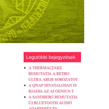
Legutóbbi bejegyzések
A THERMALTAKE
BEMUTATJA A RETRO
ULTRA ARGB SOROZATOT
A QNAP HIVATALOSAN IS
KIADJA AZ AI GENIUS-T
A SANDBERG BEMUTATJA
ÚJ BLUETOOTH AUDIÓ
ADAPTERÉT ÉS