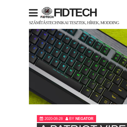
Skip
FIDTECH
to
content
SZÁMÍTÁSTECHNIKAI TESZTEK, HÍREK, MODDING
2020-08-28
BY
NEGATOR