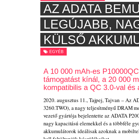
AZ ADATA BEMU
LEGÚJABB, NA
KÜLSŐ AKKUM
EGYÉB
A 10 000 mAh-es P10000QCD t
támogatást kínál, a 20 000
kompatibilis a QC 3.0-val és 
2020. augusztus 11., Tajpej, Tajvan – Az 
3260.TWO), a nagy teljesítményű DRAM mod
vezető gyártója bejelentette az ADATA P
nagy kapacitású elemekkel és a többféle gyo
akkumulátorok ideálisak azoknak a mobilte
kell feltölteniük készülékeiket.