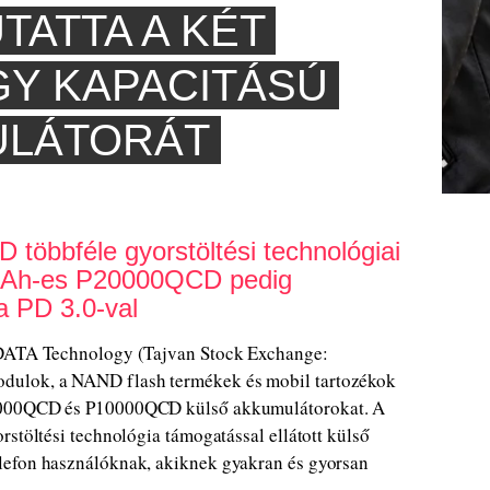
TATTA A KÉT
GY KAPACITÁSÚ
ULÁTORÁT
öbbféle gyorstöltési technológiai
 mAh-es P20000QCD pedig
a PD 3.0-val
ADATA Technology (Tajvan Stock Exchange:
ulok, a NAND flash termékek és mobil tartozékok
20000QCD és P10000QCD külső akkumulátorokat. A
rstöltési technológia támogatással ellátott külső
lefon használóknak, akiknek gyakran és gyorsan