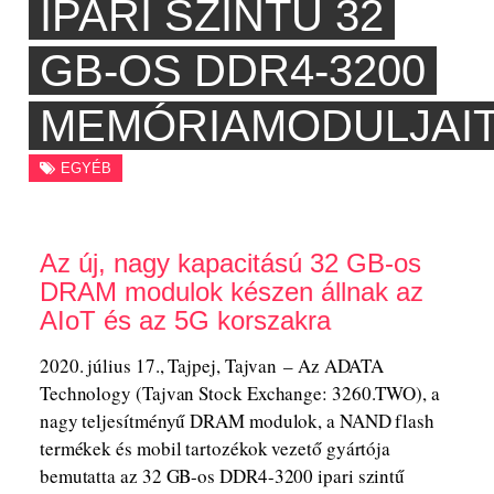
IPARI SZINTŰ 32
GB-OS DDR4-3200
MEMÓRIAMODULJAI
EGYÉB
Az új, nagy kapacitású 32 GB-os
DRAM modulok készen állnak az
AIoT és az 5G korszakra
2020. július 17., Tajpej, Tajvan – Az ADATA
Technology (Tajvan Stock Exchange: 3260.TWO), a
nagy teljesítményű DRAM modulok, a NAND flash
termékek és mobil tartozékok vezető gyártója
bemutatta az 32 GB-os DDR4-3200 ipari szintű