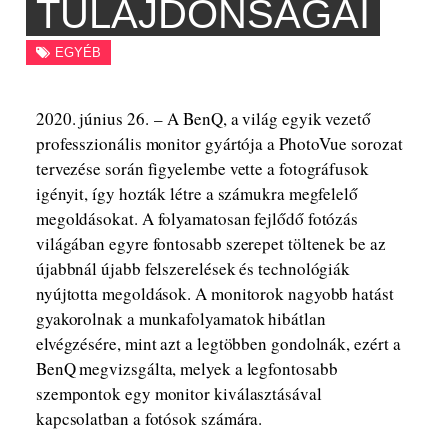
TULAJDONSÁGAI
EGYÉB
2020. június 26. – A BenQ, a világ egyik vezető
professzionális monitor gyártója a PhotoVue sorozat
tervezése során figyelembe vette a fotográfusok
igényit, így hozták létre a számukra megfelelő
megoldásokat. A folyamatosan fejlődő fotózás
világában egyre fontosabb szerepet töltenek be az
újabbnál újabb felszerelések és technológiák
nyújtotta megoldások. A monitorok nagyobb hatást
gyakorolnak a munkafolyamatok hibátlan
elvégzésére, mint azt a legtöbben gondolnák, ezért a
BenQ megvizsgálta, melyek a legfontosabb
szempontok egy monitor kiválasztásával
kapcsolatban a fotósok számára.