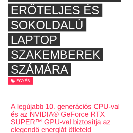
ERŐTELJES ÉS
SOKOLDALÚ
LAPTOP
SZAKEMBEREK
SZÁMÁRA
EGYÉB
A legújabb 10. generációs CPU-val
és az NVIDIA® GeForce RTX
SUPER™ GPU-val biztosítja az
elegendő energiát ötleteid