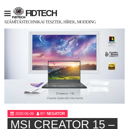
Skip
to
FIDTECH
content
SZÁMÍTÁSTECHNIKAI TESZTEK, HÍREK, MODDING
2020-06-09
BY
NEGATOR
MSI CREATOR 15 –