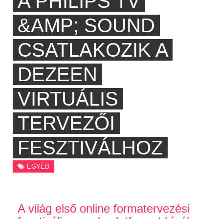
A PHILIPS TV
&AMP; SOUND
CSATLAKOZIK A
DEZEEN
VIRTUÁLIS
TERVEZŐI
FESZTIVÁLHOZ
EGYÉB
A világ első online formatervezési