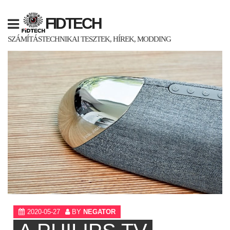
Skip
to
FIDTECH
content
SZÁMÍTÁSTECHNIKAI TESZTEK, HÍREK, MODDING
2020-05-27
BY
NEGATOR