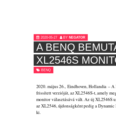
2020-05-27
BY
NEGATOR
A BENQ BEMUTA
XL2546S MONI
BENQ
2020. május 26., Eindhoven, Hollandia – 
frissített verzióját, az XL2546S-t, amely m
monitor választásává vált. Az új XL2546S u
az XL2546, újdonságként pedig a Dynamic P
ki.​​​​​​​