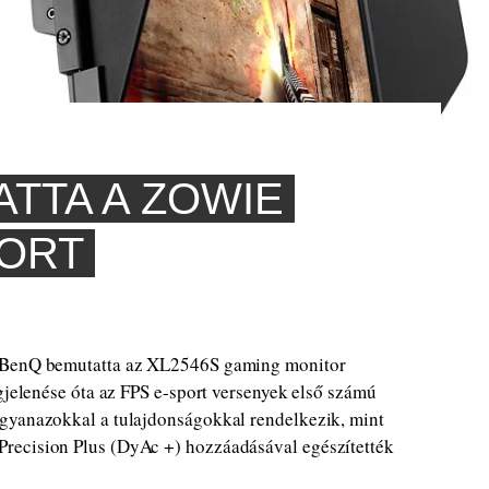
TTA A ZOWIE
TORT
A BenQ bemutatta az XL2546S gaming monitor
egjelenése óta az FPS e-sport versenyek első számú
gyanazokkal a tulajdonságokkal rendelkezik, mint
recision Plus (DyAc +) hozzáadásával egészítették