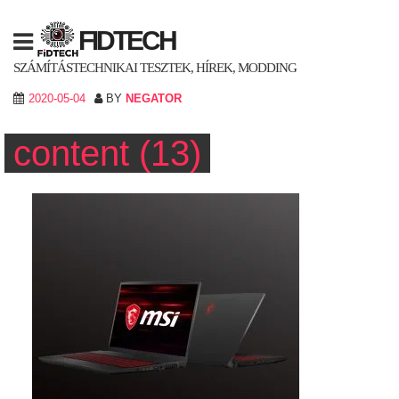
Skip
to
FIDTECH
content
SZÁMÍTÁSTECHNIKAI TESZTEK, HÍREK, MODDING
2020-05-04
BY
NEGATOR
content (13)