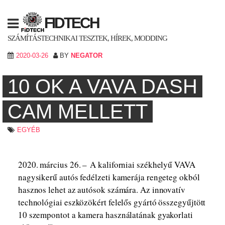
Skip
to
FIDTECH
content
SZÁMÍTÁSTECHNIKAI TESZTEK, HÍREK, MODDING
2020-03-26
BY
NEGATOR
10 OK A VAVA DASH
CAM MELLETT
EGYÉB
2020. március 26. – A kaliforniai székhelyű VAVA
nagysikerű autós fedélzeti kamerája rengeteg okból
hasznos lehet az autósok számára. Az innovatív
technológiai eszközökért felelős gyártó összegyűjtött
10 szempontot a kamera használatának gyakorlati