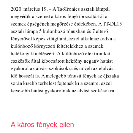
2020. március 19. – A TaoTronics asztali lámpái
megvédik a szemet a káros fénykibocsátástól a
szemek épségének megőrzése érdekében. A TT-DL13
asztali lámpa 5 különböző tónusban és 7 eltérő
fényerővel képes világítani, ezzel alkalmazkodva a
különböző környezeti feltételekhez a szemek
hatékony kíméléséért. A különböző elektronikai
eszközök által kibocsátott kékfény negatív hatást
gyakorol az alvási szokásokra és növeli az elalvási
idő hosszát is. A melegebb tónusú fények az éjszaka
során kisebb terhelést fejtenek ki a szemre, ezzel
kevesebb hatást gyakorolnak az alvási szokásokra.
A káros fények ellen