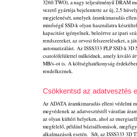
3260.TWO), a nagy teljesítményű DRAM mod
vezető gyártója bejelentette az új, 2,5 hü
megjelenését, amelyek áramkimaradás elleni
minőségű SSD-k olyan használatra készülte
kapacitást igényelnek, beleértve az ipari sz
rendszereket, az orvosi felszereléseket, a j
automatizálást. Az ISSS333 PLP SSD-k 3D 
csatolófelülettel működnek, amely kiváló átv
MB/s-ot is. A költséghatékonyság érdekébe
rendelkeznek.
Csökkentsd az adatvesztés e
Az ADATA áramkimaradás elleni védelmi m
megvédenek az adatvesztéstől váratlan ára
az olyan kültéri helyeken, ahol az energiae
megfelelő, például bázisállomások, megfigye
alkalmazások esetén. Sőt, az ISSS333 3D T