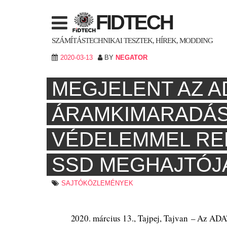
Skip
FIDTECH
to
content
SZÁMÍTÁSTECHNIKAI TESZTEK, HÍREK, MODDING
2020-03-13
BY
NEGATOR
MEGJELENT AZ A
ÁRAMKIMARADÁS
VÉDELEMMEL RE
SSD MEGHAJTÓJ
SAJTÓKÖZLEMÉNYEK
2020. március 13., Tajpej, Tajvan – Az AD