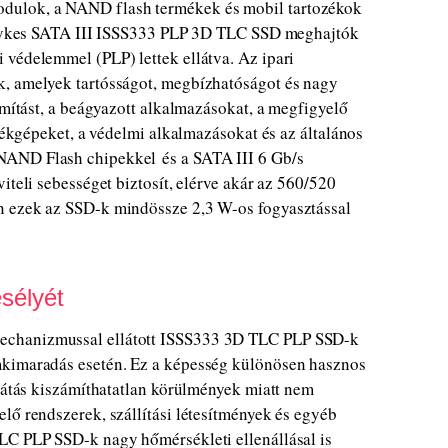
ulok, a NAND flash termékek és mobil tartozékok
velykes SATA III ISSS333 PLP 3D TLC SSD meghajtók
 védelemmel (PLP) lettek ellátva. Az ipari
k, amelyek tartósságot, megbízhatóságot és nagy
ámítást, a beágyazott alkalmazásokat, a megfigyelő
átékgépeket, a védelmi alkalmazásokat és az általános
NAND Flash chipekkel és a SATA III 6 Gb/s
iteli sebességet biztosít, elérve akár az 560/520
n ezek az SSD-k mindössze 2,3 W-os fogyasztással
sélyét
echanizmussal ellátott ISSS333 3D TLC PLP SSD-k
mkimaradás esetén. Ez a képesség különösen hasznos
llátás kiszámíthatatlan körülmények miatt nem
lő rendszerek, szállítási létesítmények és egyéb
LC PLP SSD-k nagy hőmérsékleti ellenállásal is