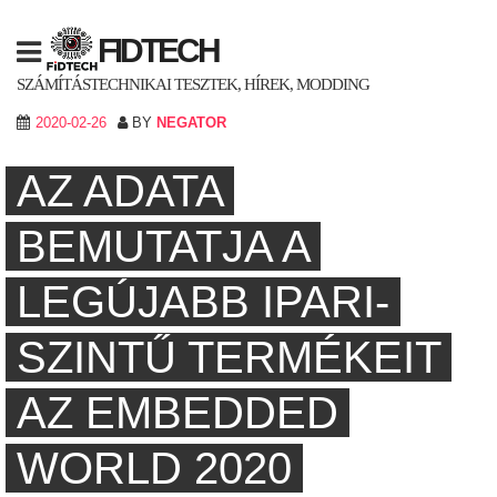
Skip
to
FIDTECH
content
SZÁMÍTÁSTECHNIKAI TESZTEK, HÍREK, MODDING
2020-02-26
BY
NEGATOR
AZ ADATA
BEMUTATJA A
LEGÚJABB IPARI-
SZINTŰ TERMÉKEIT
AZ EMBEDDED
WORLD 2020