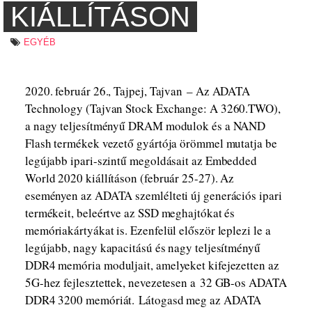
KIÁLLÍTÁSON
EGYÉB
2020. február 26., Tajpej, Tajvan – Az ADATA
Technology (Tajvan Stock Exchange: A 3260.TWO),
a nagy teljesítményű DRAM modulok és a NAND
Flash termékek vezető gyártója örömmel mutatja be
legújabb ipari-szintű megoldásait az Embedded
World 2020 kiállításon (február 25-27). Az
eseményen az ADATA szemlélteti új generációs ipari
termékeit, beleértve az SSD meghajtókat és
memóriakártyákat is. Ezenfelül először leplezi le a
legújabb, nagy kapacitású és nagy teljesítményű
DDR4 memória moduljait, amelyeket kifejezetten az
5G-hez fejlesztettek, nevezetesen a 32 GB-os ADATA
DDR4 3200 memóriát. Látogasd meg az ADATA