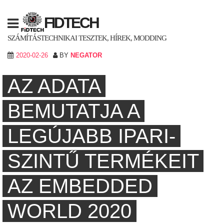
Skip
to
FIDTECH
content
SZÁMÍTÁSTECHNIKAI TESZTEK, HÍREK, MODDING
2020-02-26
BY
NEGATOR
AZ ADATA
BEMUTATJA A
LEGÚJABB IPARI-
SZINTŰ TERMÉKEIT
AZ EMBEDDED
WORLD 2020