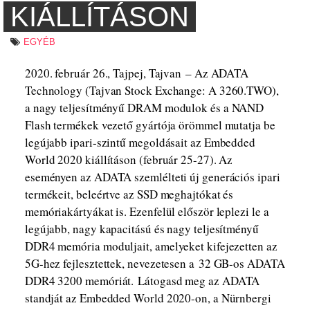
KIÁLLÍTÁSON
EGYÉB
2020. február 26., Tajpej, Tajvan – Az ADATA
Technology (Tajvan Stock Exchange: A 3260.TWO),
a nagy teljesítményű DRAM modulok és a NAND
Flash termékek vezető gyártója örömmel mutatja be
legújabb ipari-szintű megoldásait az Embedded
World 2020 kiállításon (február 25-27). Az
eseményen az ADATA szemlélteti új generációs ipari
termékeit, beleértve az SSD meghajtókat és
memóriakártyákat is. Ezenfelül először leplezi le a
legújabb, nagy kapacitású és nagy teljesítményű
DDR4 memória moduljait, amelyeket kifejezetten az
5G-hez fejlesztettek, nevezetesen a 32 GB-os ADATA
DDR4 3200 memóriát. Látogasd meg az ADATA
standját az Embedded World 2020-on, a Nürnbergi