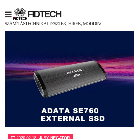
Skip
to
FIDTECH
content
SZÁMÍTÁSTECHNIKAI TESZTEK, HÍREK, MODDING
2020-02-18
BY
NEGATOR