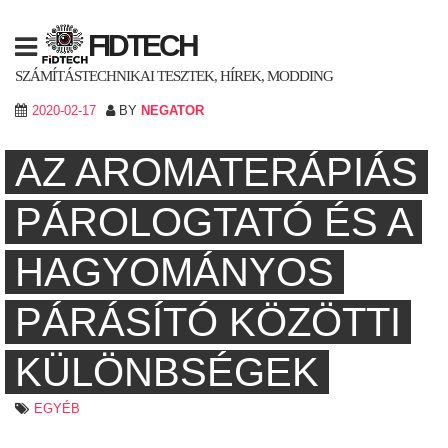
Skip
to
FIDTECH
content
SZÁMÍTÁSTECHNIKAI TESZTEK, HÍREK, MODDING
2020-02-17
BY
NEGATOR
AZ AROMATERÁPIÁS
PÁROLOGTATÓ ÉS A
HAGYOMÁNYOS
PÁRÁSÍTÓ KÖZÖTTI
KÜLÖNBSÉGEK
EGYÉB