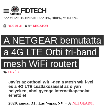
Skip
to
FIDTECH
content
SZÁMÍTÁSTECHNIKAI TESZTEK, HÍREK, MODDING
2020-01-31
BY
NEGATOR
A NETGEAR bemutatta
a 4G LTE Orbi tri-band
mesh WiFi routert
EGYÉB
Javíts az otthoni WiFi-den a Mesh WiFi-vel
és a 4G LTE csatlakozással az olyan
helyeken, ahol gyenge internetkapcsolat
érhető el
2020. január 31.,
Las Vegas, NV
– A
NETGEAR®,