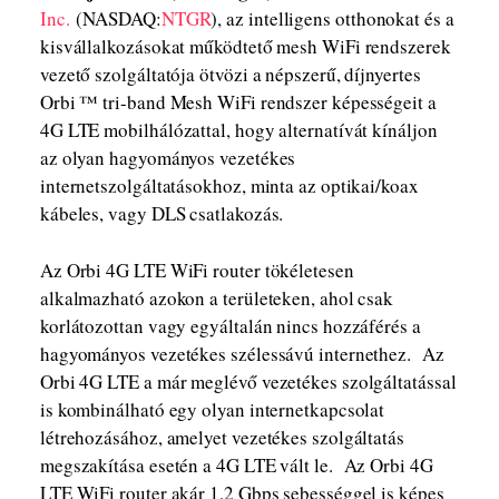
Inc.
(NASDAQ:
NTGR
), az intelligens otthonokat és a
kisvállalkozásokat működtető mesh WiFi rendszerek
vezető szolgáltatója ötvözi a népszerű, díjnyertes
Orbi ™ tri-band Mesh WiFi rendszer képességeit a
4G LTE mobilhálózattal, hogy alternatívát kínáljon
az olyan hagyományos vezetékes
internetszolgáltatásokhoz, minta az optikai/koax
kábeles, vagy DLS csatlakozás.​​​​​​​
Az Orbi 4G LTE WiFi router tökéletesen
alkalmazható azokon a területeken, ahol csak
korlátozottan vagy egyáltalán nincs hozzáférés a
hagyományos vezetékes szélessávú internethez. Az
Orbi 4G LTE a már meglévő vezetékes szolgáltatással
is kombinálható egy olyan internetkapcsolat
létrehozásához, amelyet vezetékes szolgáltatás
megszakítása esetén a 4G LTE vált le. Az Orbi 4G
LTE WiFi router akár 1,2 Gbps sebességgel is képes