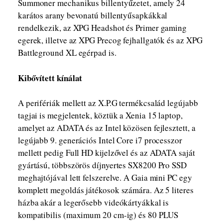
Summoner mechanikus billentyűzetet, amely 24
karátos arany bevonatú billentyűsapkákkal
rendelkezik, az XPG Headshot és Primer gaming
egerek, illetve az XPG Precog fejhallgatók és az XPG
Battleground XL egérpad is.
Kibővített kínálat
A perifériák mellett az X.P.G termékcsalád legújabb
tagjai is megjelentek, köztük a Xenia 15 laptop,
amelyet az ADATA és az Intel közösen fejlesztett, a
legújabb 9. generációs Intel Core i7 processzor
mellett pedig Full HD kijelzővel és az ADATA saját
gyártású, többszörös díjnyertes SX8200 Pro SSD
meghajtójával lett felszerelve. A Gaia mini PC egy
komplett megoldás játékosok számára. Az 5 literes
házba akár a legerősebb videókártyákkal is
kompatibilis (maximum 20 cm-ig) és 80 PLUS