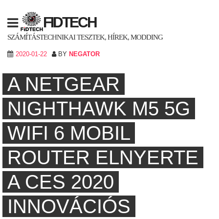
Skip
to
FIDTECH
content
SZÁMÍTÁSTECHNIKAI TESZTEK, HÍREK, MODDING
2020-01-22
BY
NEGATOR
A NETGEAR
NIGHTHAWK M5 5G
WIFI 6 MOBIL
ROUTER ELNYERTE
A CES 2020
INNOVÁCIÓS