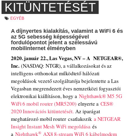
KITÜNTETÉSÉT
EGYÉB
A díjnyertes kialakítás, valamint a WiFi 6 és
az 5G sebesség képességével
fordulópontot jelent a szélessávú
mobilinternet élményben
2020. január 22., Las Vegas, NV – A NETGEAR®,
Inc.
(NASDAQ: NTGR), a vállalkozásokat és az
intelligens otthonokat működtető hálózati
megoldások vezető szolgáltatója bejelentette a Las
Vegasban megrendezett éves nemzetközi fogyasztói
elektronikai kiállításon, hogy a
Nighthawk® M5 5G
WiFi 6 mobil router (MR5200)
elnyerte a
CES®
2020 Innovációs kitüntetését.
Az iparágat
meghatározó mobil router csatlakozik
a NETGEAR
Insight Instant Mesh WiFi megoldása
és
®
a
Nighthawk
AX8 8-stream WiFi 6 kábelmodem