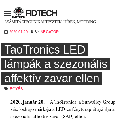
Skip
to
FIDTECH
content
SZÁMÍTÁSTECHNIKAI TESZTEK, HÍREK, MODDING
2020-01-20
BY
NEGATOR
TaoTronics LED
lámpák a szezonális
affektív zavar ellen
EGYÉB
2020. január 20.
– A TaoTronics, a Sunvalley Group
zászlóshajó márkája a LED-es fényterápiát ajánlja a
szezonális affektív zavar (SAD) ellen.