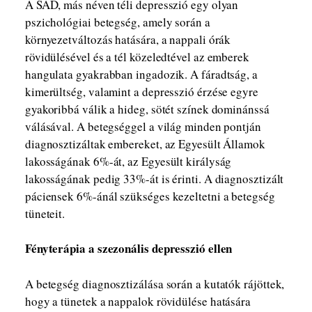
A SAD, más néven téli depresszió egy olyan
pszichológiai betegség, amely során a
környezetváltozás hatására, a nappali órák
rövidülésével és a tél közeledtével az emberek
hangulata gyakrabban ingadozik. A fáradtság, a
kimerültség, valamint a depresszió érzése egyre
gyakoribbá válik a hideg, sötét színek dominánssá
válásával. A betegséggel a világ minden pontján
diagnosztizáltak embereket, az Egyesült Államok
lakosságának 6%-át, az Egyesült királyság
lakosságának pedig 33%-át is érinti. A diagnosztizált
páciensek 6%-ánál szükséges kezeltetni a betegség
tüneteit.
Fényterápia a szezonális depresszió ellen
A betegség diagnosztizálása során a kutatók rájöttek,
hogy a tünetek a nappalok rövidülése hatására