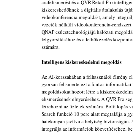
arcfelismerést és a QVR Retail Pro intellig
kiskereskedőknek a digitális átalakulás útj
videokonferencia megoldást, amely integrál
vezeték nélküli videokonferencia-rendszert 
QNAP csúcstechnológiájú hálózati megoldáso
felgyorsításához és a felhőkezelés központo
számára.
Intelligens kiskereskedelmi megoldás
Az AI-korszakában a felhasználói élmény 
gyorsan felismerte ezt a fontos informatikai 
megoldásokat hozott létre a kiskereskedelm
elismerésének elnyeréséhez. A QVR Pro seg
létrehozni az üzletek számára. Bolti lopás
Search funkció 10 perc alatt megtalálja a g
hatékonyan javítva a helyiség biztonságán.
integrálja az információk közvetítéséhez, be