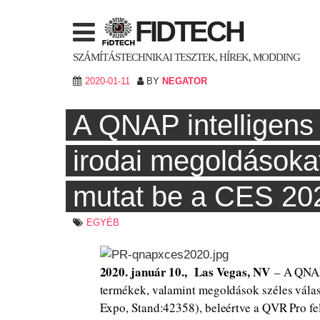
Skip
FIDTECH
to
content
SZÁMÍTÁSTECHNIKAI TESZTEK, HÍREK, MODDING
2020-01-11
BY
NEGATOR
A QNAP intelligens
irodai megoldásokat
mutat be a CES 20
EGYÉB
2020. január 10., Las Vegas, NV
– A QNAP®
termékek, valamint megoldások széles válas
Expo, Stand:42358), beleértve a QVR Pro fe