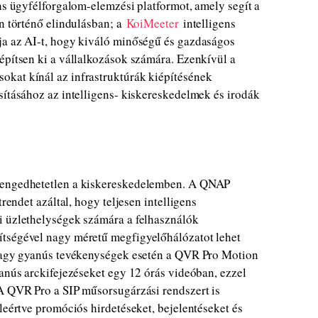
ens ügyfélforgalom-elemzési platformot, amely segít a
án történő elindulásban; a
KoiMeeter
intelligens
ja az AI-t, hogy kiváló minőségű és gazdaságos
építsen ki a vállalkozások számára. Ezenkívül a
kat kínál az infrastruktúrák kiépítésének
sításához az intelligens- kiskereskedelmek és irodák
elengedhetetlen a kiskereskedelemben. A QNAP
trendet azáltal, hogy teljesen intelligens
i üzlethelységek számára a felhasználók
ítségével nagy méretű megfigyelőhálózatot lehet
 vagy gyanús tevékenységek esetén a QVR Pro Motion
yanús arckifejezéseket egy 12 órás videóban, ezzel
 A QVR Pro a SIP műsorsugárzási rendszert is
leértve promóciós hirdetéseket, bejelentéseket és