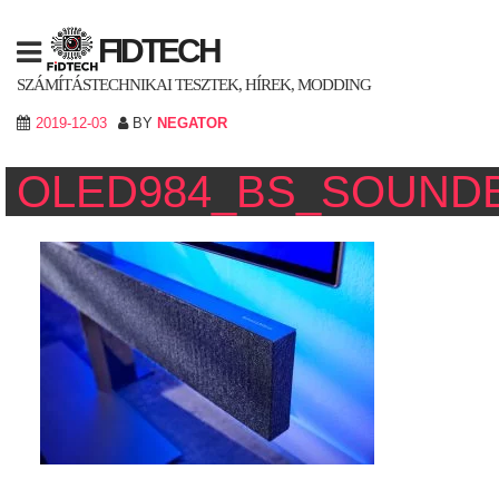
Skip
to
FIDTECH
content
SZÁMÍTÁSTECHNIKAI TESZTEK, HÍREK, MODDING
2019-12-03
BY
NEGATOR
OLED984_BS_SOUND