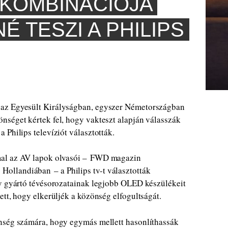
KOMBINÁCIÓJA
 TESZI A PHILIPS
 az Egyesült Királyságban, egyszer Németországban
nséget kértek fel, hogy vakteszt alapján válasszák
 Philips televíziót választották.
mal az AV lapok olvasói – FWD magazin
llandiában – a Philips tv-t választották
gy gyártó tévésorozatainak legjobb OLED készülékeit
ett, hogy elkerüljék a közönség elfogultságát.
nség számára, hogy egymás mellett hasonlíthassák