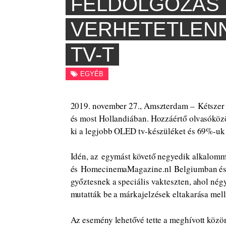
FELDOLGOZÁS 
VERHETETLENNÉ
TV-T
EGYÉB
2019. november 27., Amszterdam – Kétszer
és most Hollandiában. Hozzáértő olvasóközö
ki a legjobb OLED tv-készüléket és 69%-uk a
Idén, az egymást követő negyedik alkalom
és HomecinemaMagazine.nl Belgiumban és Ho
győztesnek a speciális vakteszten, ahol né
mutatták be a márkajelzések eltakarása mell
Az esemény lehetővé tette a meghívott közö