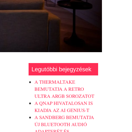
Legutóbbi bejegyzések
A THERMALTAKE
BEMUTATJA A RETRO
ULTRA ARGB SOROZATOT
A QNAP HIVATALOSAN IS
KIADJA AZ AI GENIUS-T
A SANDBERG BEMUTATJA
ÚJ BLUETOOTH AUDIÓ
ADAPTERÉT ÉS