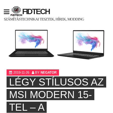
Skip
to
FIDTECH
content
SZÁMÍTÁSTECHNIKAI TESZTEK, HÍREK, MODDING
2019-11-26
BY
NEGATOR
LÉGY STÍLUSOS AZ
MSI MODERN 15-
TEL – A