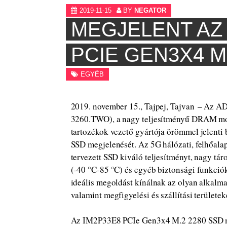
2019-11-15
BY
NEGATOR
MEGJELENT AZ 
PCIE GEN3X4 M
EGYÉB
2019. november 15., Tajpej, Tajvan – Az 
3260.TWO), a nagy teljesítményű DRAM mo
tartozékok vezető gyártója örömmel jelen
SSD megjelenését. Az 5G hálózati, felhőala
tervezett SSD kiváló teljesítményt, nagy táro
(-40 °C-85 °C) és egyéb biztonsági funkciók
ideális megoldást kínálnak az olyan alkalm
valamint megfigyelési és szállítási terüle
Az IM2P33E8 PCIe Gen3x4 M.2 2280 SSD m