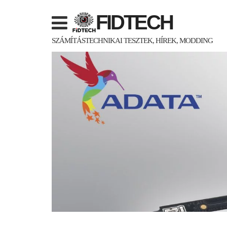
Skip
FIDTECH
to
content
SZÁMÍTÁSTECHNIKAI TESZTEK, HÍREK, MODDING