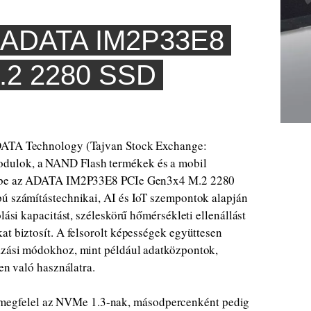
ADATA IM2P33E8
.2 2280 SSD
ADATA Technology (Tajvan Stock Exchange:
dulok, a NAND Flash termékek és a mobil
ti be az ADATA IM2P33E8 PCIe Gen3x4 M.2 2280
pú számítástechnikai, AI és IoT szempontok alapján
lási kapacitást, széleskörű hőmérsékleti ellenállást
at biztosít. A felsorolt képességek együttesen
azási módokhoz, mint például adatközpontok,
teken való használatra.
egfelel az NVMe 1.3-nak, másodpercenként pedig