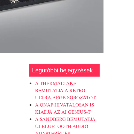
Legutóbbi bejegyzések
A THERMALTAKE
BEMUTATJA A RETRO
ULTRA ARGB SOROZATOT
A QNAP HIVATALOSAN IS
KIADJA AZ AI GENIUS-T
A SANDBERG BEMUTATJA
ÚJ BLUETOOTH AUDIÓ
ADAPTERÉT ÉS