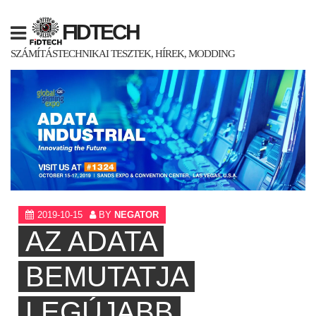
Skip
to
FIDTECH
content
SZÁMÍTÁSTECHNIKAI TESZTEK, HÍREK, MODDING
2019-10-15
BY
NEGATOR
AZ ADATA
BEMUTATJA
LEGÚJABB