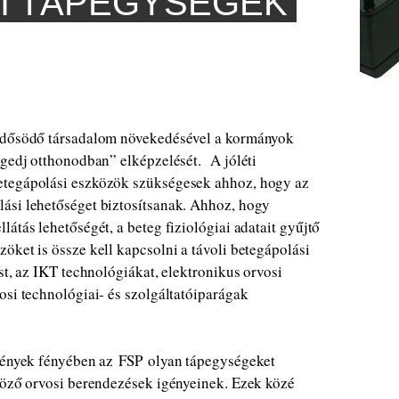
I TÁPEGYSÉGEK
 idősödő társadalom növekedésével a kormányok
egedj otthonodban” elképzelését. A jóléti
etegápolási eszközök szükségesek ahhoz, hogy az
ási lehetőséget biztosítsanak. Ahhoz, hogy
átás lehetőségét, a beteg fiziológiai adatait gyűjtő
öket is össze kell kapcsolni a távoli betegápolási
st, az IKT technológiákat, elektronikus orvosi
osi technológiai- és szolgáltatóiparágak
igények fényében az FSP olyan tápegységeket
nböző orvosi berendezések igényeinek. Ezek közé