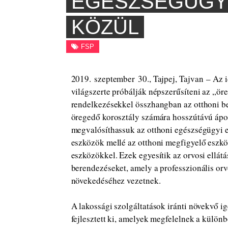
EGÉSZSÉGÜGY
KÖZÜL
FSP
2019. szeptember 30., Tajpej, Tajvan – Az
világszerte próbálják népszerűsíteni az „ör
rendelkezésekkel összhangban az otthoni b
öregedő korosztály számára hosszútávú ápol
megvalósíthassuk az otthoni egészségügyi ell
eszközök mellé az otthoni megfigyelő eszköz
eszközökkel. Ezek egyesítik az orvosi ellátá
berendezéseket, amely a professzionális orv
növekedéséhez vezetnek.
A lakossági szolgáltatások iránti növekvő 
fejlesztett ki, amelyek megfelelnek a külö