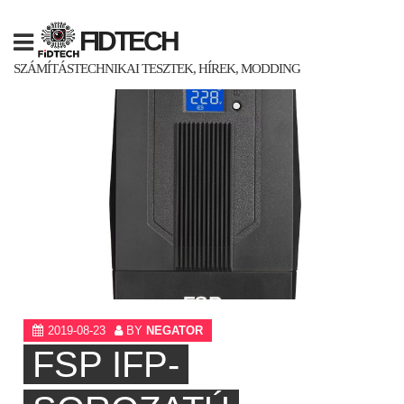
Skip
to
FIDTECH
content
SZÁMÍTÁSTECHNIKAI TESZTEK, HÍREK, MODDING
2019-08-23
BY
NEGATOR
FSP IFP-