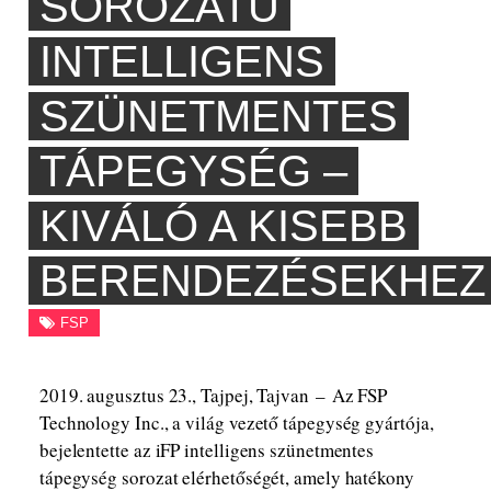
SOROZATÚ
INTELLIGENS
SZÜNETMENTES
TÁPEGYSÉG –
KIVÁLÓ A KISEBB
BERENDEZÉSEKHEZ
FSP
2019. augusztus 23., Tajpej, Tajvan – Az FSP
Technology Inc., a világ vezető tápegység gyártója,
bejelentette az iFP intelligens szünetmentes
tápegység sorozat elérhetőségét, amely hatékony