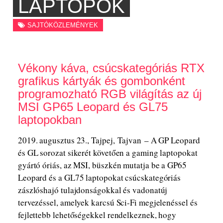
LAPTOPOK
SAJTÓKÖZLEMÉNYEK
Vékony káva, csúcskategóriás RTX
grafikus kártyák és gombonként
programozható RGB világítás az új
MSI GP65 Leopard és GL75
laptopokban
2019. augusztus 23., Tajpej, Tajvan – A GP Leopard
és GL sorozat sikerét követően a gaming laptopokat
gyártó óriás, az MSI, büszkén mutatja be a GP65
Leopard és a GL75 laptopokat csúcskategóriás
zászlóshajó tulajdonságokkal és vadonatúj
tervezéssel, amelyek karcsú Sci-Fi megjelenéssel és
fejlettebb lehetőségekkel rendelkeznek, hogy