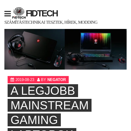
Skip
to
FIDTECH
content
SZÁMÍTÁSTECHNIKAI TESZTEK, HÍREK, MODDING
2019-08-23
BY
NEGATOR
A LEGJOBB
MAINSTREAM
GAMING