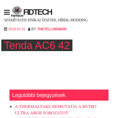
Skip
to
FIDTECH
content
SZÁMÍTÁSTECHNIKAI TESZTEK, HÍREK, MODDING
2018-01-31
BY
THETELLINGMAN
Tenda AC6 42
Legutóbbi bejegyzések
A THERMALTAKE BEMUTATJA A RETRO
ULTRA ARGB SOROZATOT