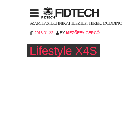
Skip
FIDTECH
to
content
SZÁMÍTÁSTECHNIKAI TESZTEK, HÍREK, MODDING
2018-01-22
BY
MEZŐFFY GERGŐ
Lifestyle X4S